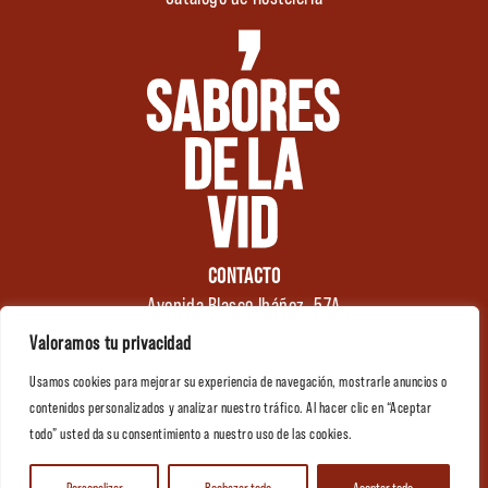
CONTACTO
Avenida Blasco Ibáñez, 57A
46970 Alaquàs
Valoramos tu privacidad
Valencia (España)
Usamos cookies para mejorar su experiencia de navegación, mostrarle anuncios o
Tel.: +34 961 176 174
0
contenidos personalizados y analizar nuestro tráfico. Al hacer clic en “Aceptar
info@saboresdelavid.com
todo” usted da su consentimiento a nuestro uso de las cookies.
Contactar
Personalizar
Rechazar todo
Aceptar todo