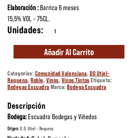
Elaboración :
Barrica 6 meses
15,5% VOL – 75CL.
Tangencia cantidad
Añadir Al Carrito
Categorías:
Comunidad Valenciana
,
DO Utiel-
Requena
,
Roble
,
Vinos
,
Vinos Tintos
Etiqueta:
Bodegas Escuadra
Marca:
Bodega Escuadra
Descripción
Bodega:
Escuadra Bodegas y Viñedos
Origen:
D.O. Utiel – Requena